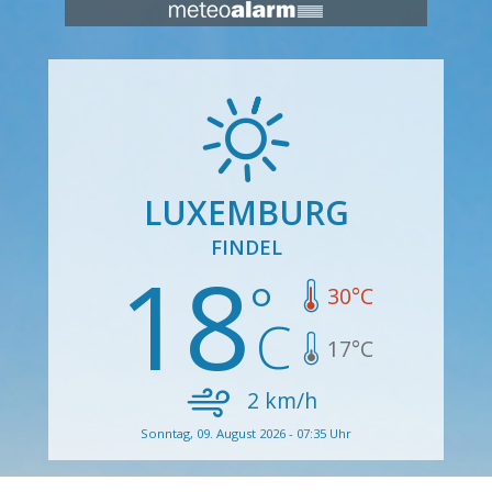
LUXEMBURG
FINDEL
18
30
°C
17
°C
2
km/h
Sonntag, 09. August 2026 - 07:35 Uhr