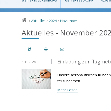
WETTER IN LUXEMBURG
WETTER IN EUROPA
FLUGW
Aktuelles
2024
November
>
>
>
Aktuelles - November 20
Einladung zur flugme
8-11-2024
Unsere aeronautischen Kunden 
teilzunehmen.
Mehr Lesen