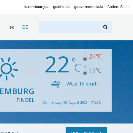
luxembourg.lu
guichet.lu
gouvernement.lu
Andere Seiten
DE
FR
22
24
°C
17
°C
West
15
km/h
XEMBURG
FINDEL
Donnerstag, 06. August 2026 - 17:55 Uhr
MEINE PRODUKTE