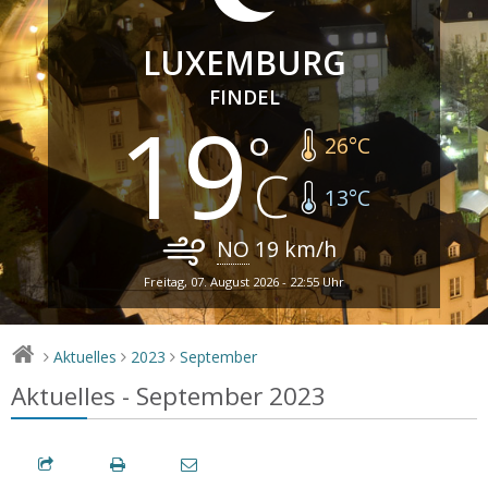
LUXEMBURG
FINDEL
19
26
°C
13
°C
NO
19
km/h
Freitag, 07. August 2026 - 22:55 Uhr
Aktuelles
2023
September
>
>
>
Aktuelles - September 2023