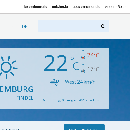
luxembourg.lu
guichet.lu
gouvernement.lu
Andere Seiten
DE
FR
22
24
°C
17
°C
West
24
km/h
XEMBURG
FINDEL
Donnerstag, 06. August 2026 - 14:15 Uhr
MEINE PRODUKTE