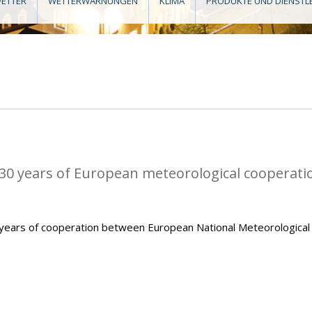
ETTER
WETTERWARNUNGEN
KLIMA
PRODUKTE UND DIENSTL
0 years of European meteorological cooperati
ears of cooperation between European National Meteorological