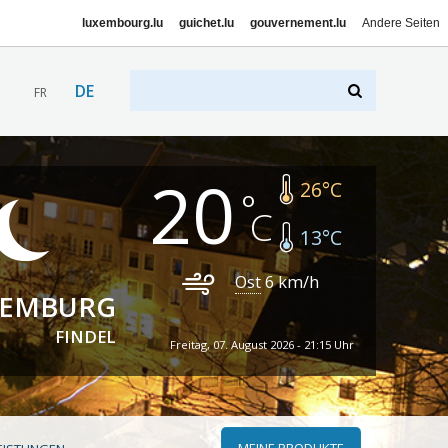
luxembourg.lu
guichet.lu
gouvernement.lu
Andere Seiten
DE
FR
20
26
°C
13
°C
Ost
6
km/h
XEMBURG
FINDEL
Freitag, 07. August 2026 - 21:15 Uhr
MEINE PRODUKTE