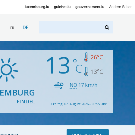
luxembourg.lu
guichet.lu
gouvernement.lu
Andere Seiten
DE
FR
13
26
°C
13
°C
NO
17
km/h
XEMBURG
FINDEL
Freitag, 07. August 2026 - 06:55 Uhr
MEINE PRODUKTE