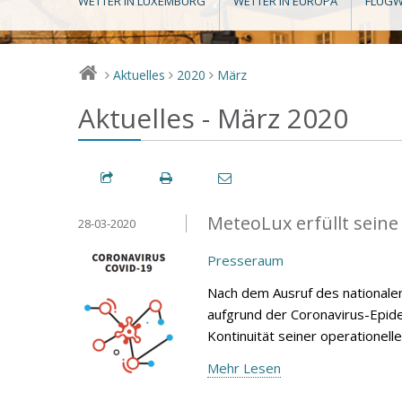
WETTER IN LUXEMBURG
WETTER IN EUROPA
FLUGW
Aktuelles
2020
März
>
>
>
Aktuelles - März 2020
MeteoLux erfüllt sein
28-03-2020
Presseraum
Nach dem Ausruf des national
aufgrund der Coronavirus-Epid
Kontinuität seiner operationelle
Mehr Lesen