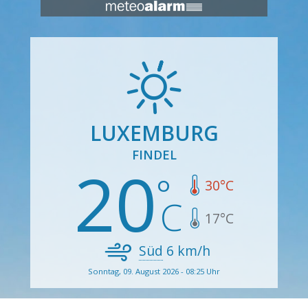
LUXEMBURG
FINDEL
20
30
°C
17
°C
Süd
6
km/h
Sonntag, 09. August 2026 - 08:25 Uhr