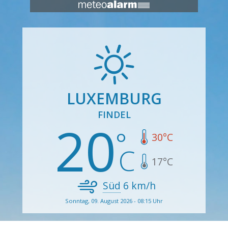
LUXEMBURG
FINDEL
20
30
°C
17
°C
Süd
6
km/h
Sonntag, 09. August 2026 - 08:15 Uhr