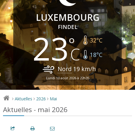
LUXEMBOURG
FINDEL
23
32
°C
18
°C
Nord
19
km/h
Lundi 10 août 2026 à 22h35
Aktuelles
2026
Mai
>
>
>
Aktuelles - mai 2026