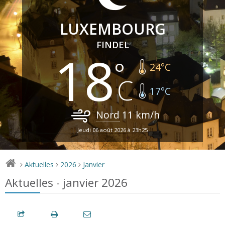
LUXEMBOURG
FINDEL
18
24
°C
17
°C
Nord
11
km/h
Jeudi 06 août 2026 à 23h25
Aktuelles
2026
Janvier
>
>
>
Aktuelles - janvier 2026