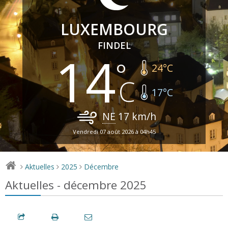
LUXEMBOURG
FINDEL
14
24
°C
17
°C
NE
17
km/h
Vendredi 07 août 2026 à 04h45
Aktuelles
2025
Décembre
>
>
>
Aktuelles - décembre 2025