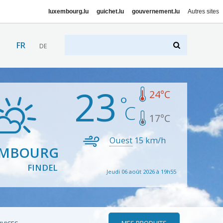
luxembourg.lu
guichet.lu
gouvernement.lu
Autres sites
FR
DE
23
24
°C
17
°C
Ouest
15
km/h
EMBOURG
FINDEL
Jeudi 06 août 2026 à 19h55
MES PRODUITS