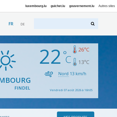
luxembourg.lu
guichet.lu
gouvernement.lu
Autres sites
FR
DE
22
26
°C
13
°C
Nord
13
km/h
EMBOURG
FINDEL
Vendredi 07 août 2026 à 16h05
MES PRODUITS