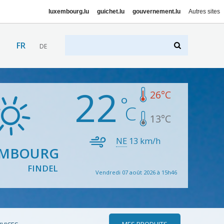
luxembourg.lu
guichet.lu
gouvernement.lu
Autres sites
FR
DE
22
26
°C
13
°C
NE
13
km/h
EMBOURG
FINDEL
Vendredi 07 août 2026 à 15h46
MES PRODUITS