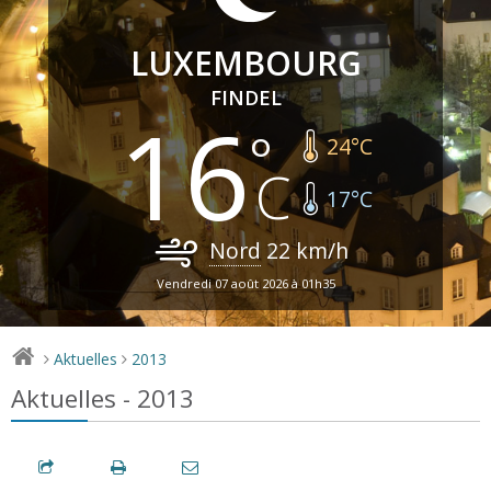
LUXEMBOURG
FINDEL
16
24
°C
17
°C
Nord
22
km/h
Vendredi 07 août 2026 à 01h35
Aktuelles
2013
>
>
Aktuelles - 2013