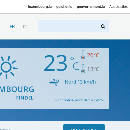
luxembourg.lu
guichet.lu
gouvernement.lu
Autres sites
FR
DE
23
26
°C
13
°C
Nord
13
km/h
EMBOURG
FINDEL
Vendredi 07 août 2026 à 17h05
MES PRODUITS