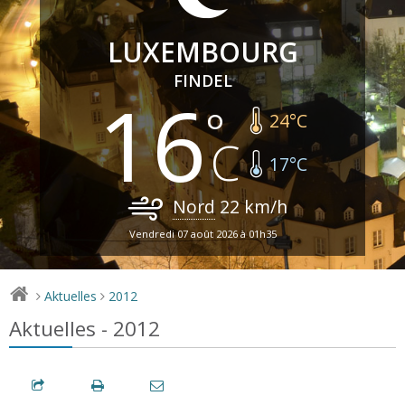
LUXEMBOURG
FINDEL
16
24
°C
17
°C
Nord
22
km/h
Vendredi 07 août 2026 à 01h35
Aktuelles
2012
>
>
Aktuelles - 2012