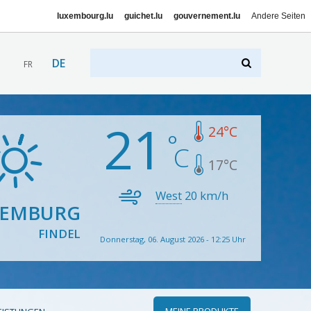
luxembourg.lu
guichet.lu
gouvernement.lu
Andere Seiten
DE
FR
21
24
°C
17
°C
West
20
km/h
XEMBURG
FINDEL
Donnerstag, 06. August 2026 - 12:25 Uhr
MEINE PRODUKTE