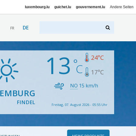
luxembourg.lu
guichet.lu
gouvernement.lu
Andere Seiten
DE
FR
13
24
°C
17
°C
NO
15
km/h
XEMBURG
FINDEL
Freitag, 07. August 2026 - 05:55 Uhr
MEINE PRODUKTE