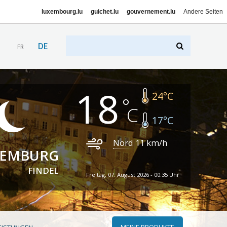
luxembourg.lu
guichet.lu
gouvernement.lu
Andere Seiten
DE
FR
18
24
°C
17
°C
Nord
11
km/h
XEMBURG
FINDEL
Freitag, 07. August 2026 - 00:35 Uhr
MEINE PRODUKTE