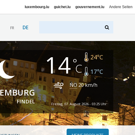
luxembourg.lu
guichet.lu
gouvernement.lu
Andere Seiten
DE
FR
14
24
°C
17
°C
NO
20
km/h
XEMBURG
FINDEL
Freitag, 07. August 2026 - 03:25 Uhr
MEINE PRODUKTE