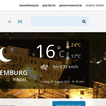
luxembourg.lu
guichet.lu
gouvernement.lu
Andere Seiten
DE
FR
16
24
°C
17
°C
Nord
22
km/h
XEMBURG
FINDEL
Freitag, 07. August 2026 - 01:35 Uhr
MEINE PRODUKTE