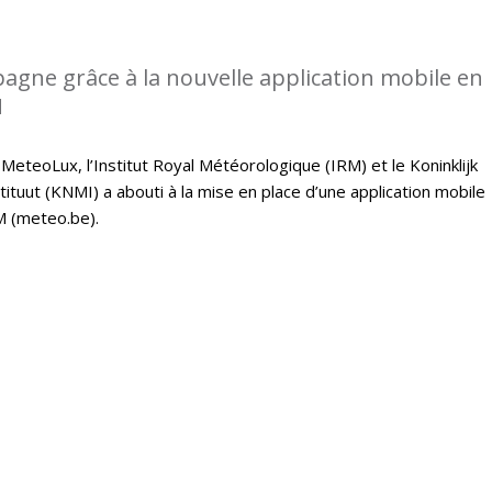
gne grâce à la nouvelle application mobile en
M
 MeteoLux, l’Institut Royal Météorologique (IRM) et le Koninklijk
tuut (KNMI) a abouti à la mise en place d’une application mobile
M (meteo.be).