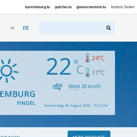
luxembourg.lu
guichet.lu
gouvernement.lu
Andere Seiten
DE
FR
22
24
°C
17
°C
West
20
km/h
XEMBURG
FINDEL
Donnerstag, 06. August 2026 - 15:15 Uhr
MEINE PRODUKTE