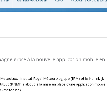
ETTER
WETTERWARNUNGEN
KLIMA
PRODUKTE UND DIENSTL
gne grâce à la nouvelle application mobile en
M
 MeteoLux, l’Institut Royal Météorologique (IRM) et le Koninklijk
tuut (KNMI) a abouti à la mise en place d’une application mobile
M (meteo.be).