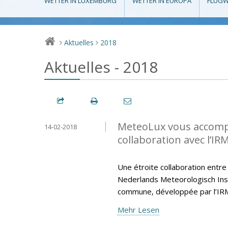
WETTER IN LUXEMBURG
WETTER IN EUROPA
FLUGW
Aktuelles
2018
>
>
Aktuelles - 2018
MeteoLux vous accompa
14-02-2018
collaboration avec l’IR
Une étroite collaboration entre
Nederlands Meteorologisch Insti
commune, développée par l’IR
Mehr Lesen