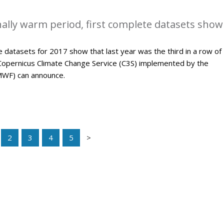
ally warm period, first complete datasets show
 datasets for 2017 show that last year was the third in a row of
Copernicus Climate Change Service (C3S) implemented by the
WF) can announce.
2
3
4
5