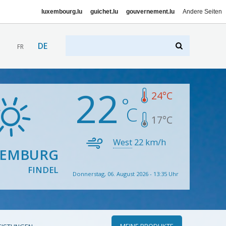
luxembourg.lu
guichet.lu
gouvernement.lu
Andere Seiten
DE
FR
22
24
°C
17
°C
West
22
km/h
XEMBURG
FINDEL
Donnerstag, 06. August 2026 - 13:35 Uhr
MEINE PRODUKTE