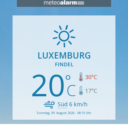
LUXEMBURG
FINDEL
20
30
°C
17
°C
Süd
6
km/h
Sonntag, 09. August 2026 - 08:15 Uhr