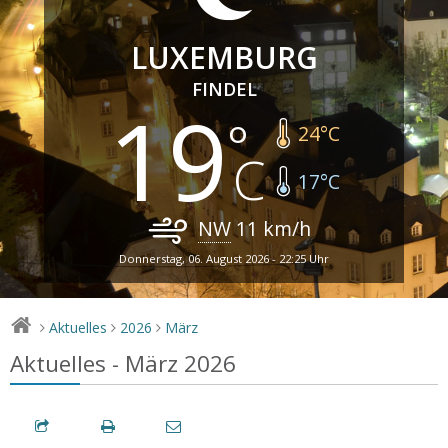
LUXEMBURG
FINDEL
19
24
°C
17
°C
NW
11
km/h
Donnerstag, 06. August 2026 - 22:25 Uhr
Aktuelles
2026
März
>
>
>
Aktuelles - März 2026