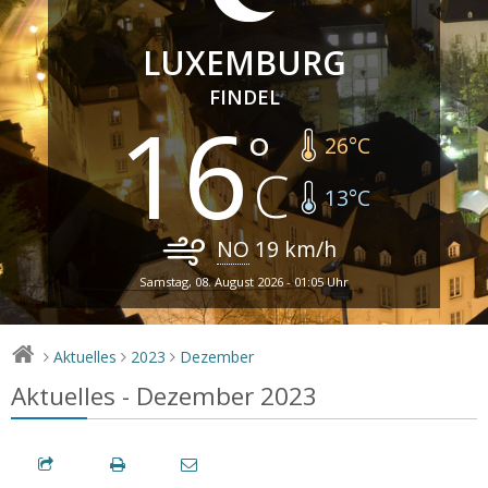
LUXEMBURG
FINDEL
16
26
°C
13
°C
NO
19
km/h
Samstag, 08. August 2026 - 01:05 Uhr
Aktuelles
2023
Dezember
>
>
>
Aktuelles - Dezember 2023