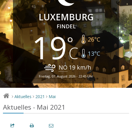
LUXEMBURG
FINDEL
19
26
°C
13
°C
NO
19
km/h
Freitag, 07. August 2026 - 22:45 Uhr
Aktuelles
2021
Mai
>
>
>
Aktuelles - Mai 2021