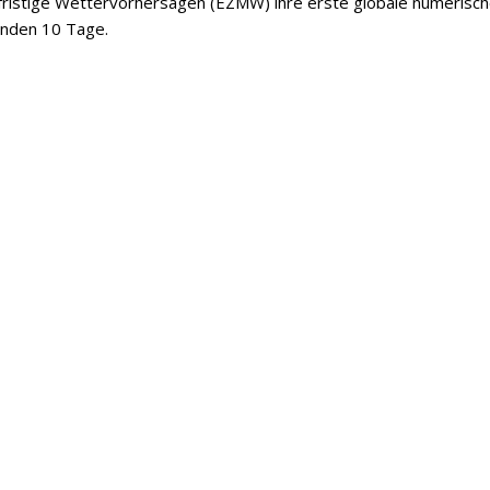
lfristige Wettervorhersagen (EZMW) ihre erste globale numerisc
enden 10 Tage.