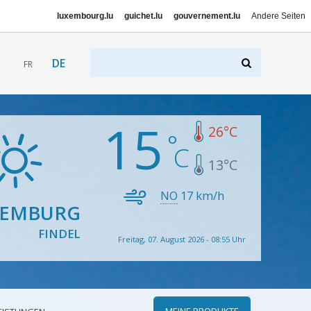
luxembourg.lu
guichet.lu
gouvernement.lu
Andere Seiten
DE
FR
15
26
°C
13
°C
NO
17
km/h
XEMBURG
FINDEL
Freitag, 07. August 2026 - 08:55 Uhr
MEINE PRODUKTE