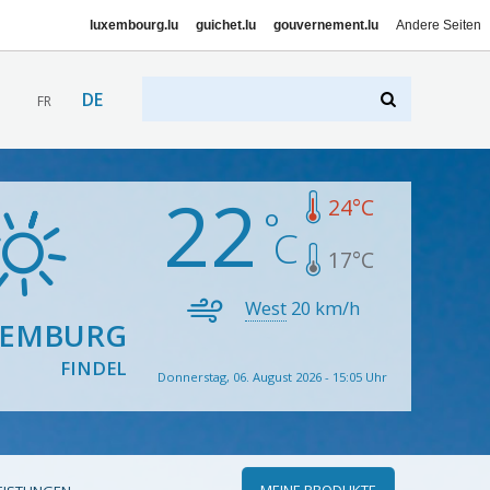
luxembourg.lu
guichet.lu
gouvernement.lu
Andere Seiten
DE
FR
22
24
°C
17
°C
West
20
km/h
XEMBURG
FINDEL
Donnerstag, 06. August 2026 - 15:05 Uhr
MEINE PRODUKTE