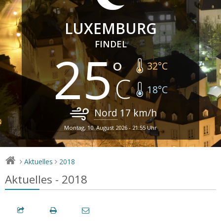
LUXEMBURG
FINDEL
25
32
°C
18
°C
Nord
17
km/h
Montag, 10. August 2026 - 21:55 Uhr
Aktuelles
2018
>
>
Aktuelles - 2018