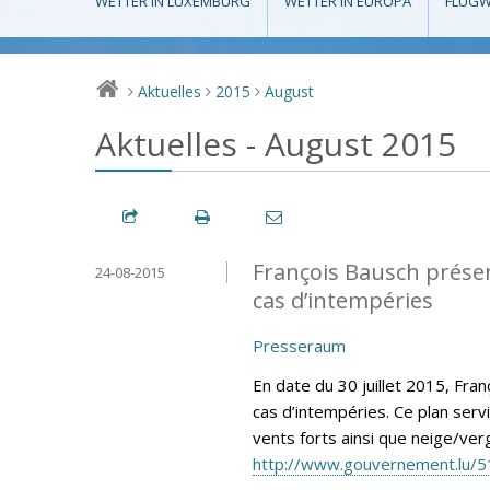
WETTER IN LUXEMBURG
WETTER IN EUROPA
FLUGW
Aktuelles
2015
August
>
>
>
Aktuelles - August 2015
François Bausch présen
24-08-2015
cas d’intempéries
Presseraum
En date du 30 juillet 2015, Fra
cas d’intempéries. Ce plan ser
vents forts ainsi que neige/verg
http://www.gouvernement.lu/5