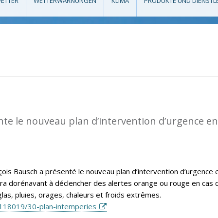
ETTER
WETTERWARNUNGEN
KLIMA
PRODUKTE UND DIENSTL
te le nouveau plan d’intervention d’urgence en
nçois Bausch a présenté le nouveau plan d’intervention d’urgence 
vira dorénavant à déclencher des alertes orange ou rouge en cas 
las, pluies, orages, chaleurs et froids extrêmes.
118019/30-plan-intemperies