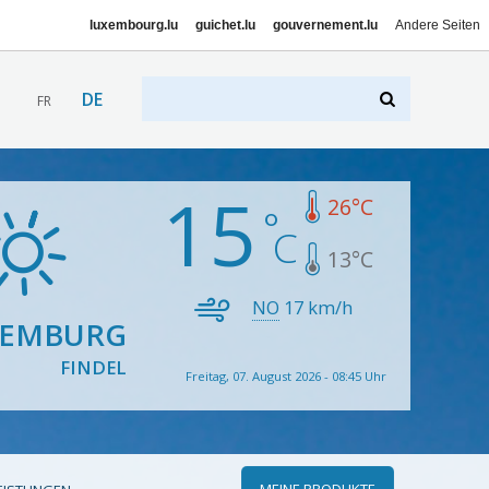
luxembourg.lu
guichet.lu
gouvernement.lu
Andere Seiten
DE
FR
15
26
°C
13
°C
NO
17
km/h
XEMBURG
FINDEL
Freitag, 07. August 2026 - 08:45 Uhr
MEINE PRODUKTE