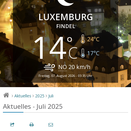
LUXEMBURG
FINDEL
14
24
°C
17
°C
NO
20
km/h
Freitag, 07. August 2026 - 03:35 Uhr
Aktuelles
2025
Juli
>
>
>
Aktuelles - Juli 2025