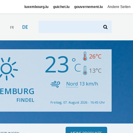
luxembourg.lu
guichet.lu
gouvernement.lu
Andere Seiten
DE
FR
23
26
°C
13
°C
Nord
13
km/h
XEMBURG
FINDEL
Freitag, 07. August 2026 - 16:45 Uhr
MEINE PRODUKTE