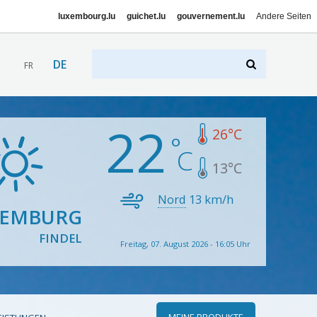
luxembourg.lu
guichet.lu
gouvernement.lu
Andere Seiten
DE
FR
22
26
°C
13
°C
Nord
13
km/h
XEMBURG
FINDEL
Freitag, 07. August 2026 - 16:05 Uhr
MEINE PRODUKTE