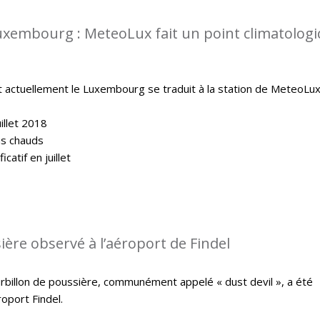
uxembourg : MeteoLux fait un point climatolog
t actuellement le Luxembourg se traduit à la station de MeteoLux
illet 2018
lus chauds
catif en juillet
ière observé à l’aéroport de Findel
ourbillon de poussière, communément appelé « dust devil », a été
oport Findel.