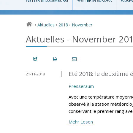
WETTER IN LUXEMBURG
WETTER IN EUROPA
FLUGW
Aktuelles
2018
November
>
>
>
Aktuelles - November 20
Eté 2018: le deuxième é
21-11-2018
Presseraum
Avec une température moyenne e
observé à la station météorolog
conservant le premier rang av
Mehr Lesen