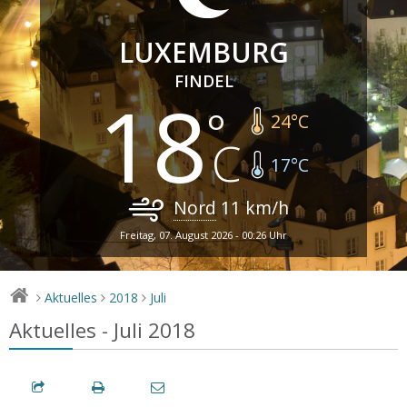
LUXEMBURG
FINDEL
18
24
°C
17
°C
Nord
11
km/h
Freitag, 07. August 2026 - 00:26 Uhr
Aktuelles
2018
Juli
>
>
>
Aktuelles - Juli 2018