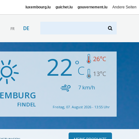
luxembourg.lu
guichet.lu
gouvernement.lu
Andere Seiten
DE
FR
22
26
°C
13
°C
7
km/h
XEMBURG
FINDEL
Freitag, 07. August 2026 - 13:55 Uhr
MEINE PRODUKTE