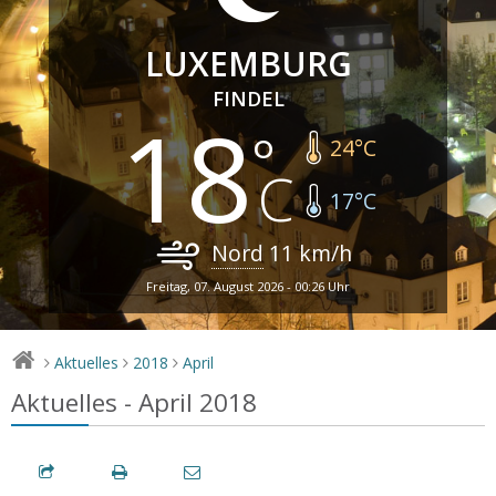
LUXEMBURG
FINDEL
18
24
°C
17
°C
Nord
11
km/h
Freitag, 07. August 2026 - 00:26 Uhr
Aktuelles
2018
April
>
>
>
Aktuelles - April 2018