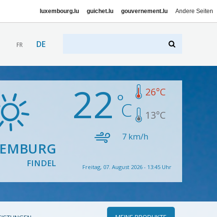
luxembourg.lu
guichet.lu
gouvernement.lu
Andere Seiten
DE
FR
22
26
°C
13
°C
7
km/h
XEMBURG
FINDEL
Freitag, 07. August 2026 - 13:45 Uhr
MEINE PRODUKTE