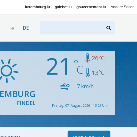
luxembourg.lu
guichet.lu
gouvernement.lu
Andere Seiten
DE
FR
21
26
°C
13
°C
7
km/h
XEMBURG
FINDEL
Freitag, 07. August 2026 - 13:25 Uhr
MEINE PRODUKTE