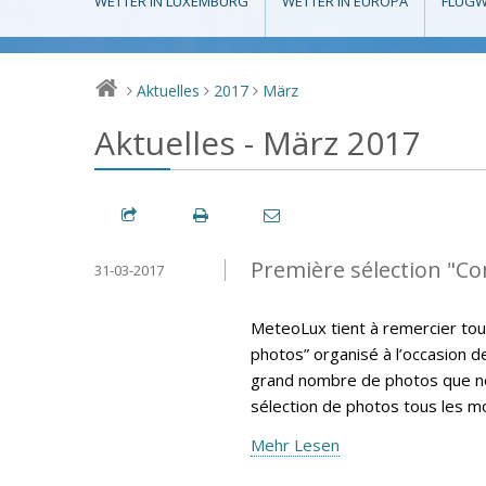
WETTER IN LUXEMBURG
WETTER IN EUROPA
FLUGW
Aktuelles
2017
März
>
>
>
Aktuelles - März 2017
Première sélection "C
31-03-2017
MeteoLux tient à remercier tou
photos” organisé à l’occasion 
grand nombre de photos que nou
sélection de photos tous les m
Mehr Lesen