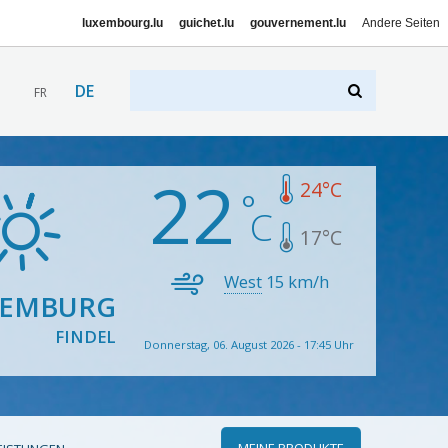
luxembourg.lu
guichet.lu
gouvernement.lu
Andere Seiten
DE
FR
22
24
°C
17
°C
West
15
km/h
XEMBURG
FINDEL
Donnerstag, 06. August 2026 - 17:45 Uhr
MEINE PRODUKTE