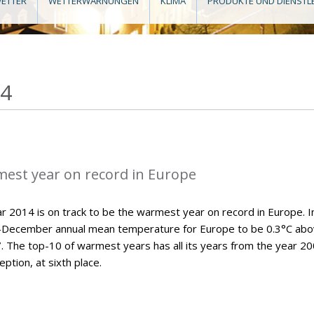
ETTER
WETTERWARNUNGEN
KLIMA
PRODUKTE UND DIENSTL
14
mest year on record in Europe
 2014 is on track to be the warmest year on record in Europe. Ini
y-December annual mean temperature for Europe to be 0.3°C ab
7. The top-10 of warmest years has all its years from the year 2
ption, at sixth place.