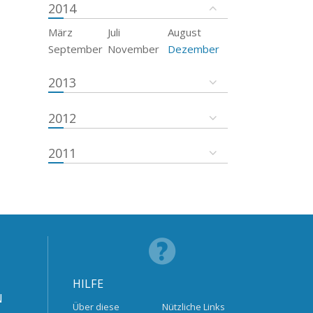
2014
März
Juli
August
September
November
Dezember
2013
2012
2011
HILFE
N
Über diese
Nützliche Links