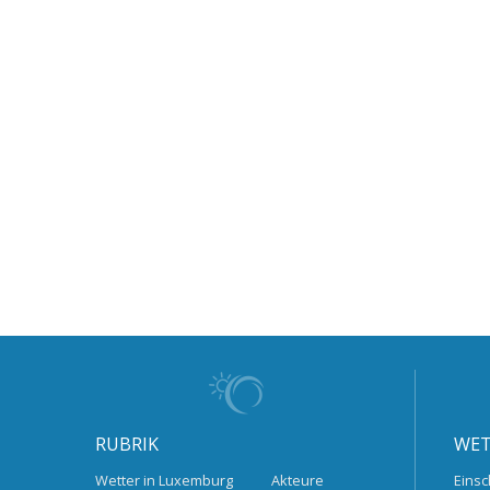
RUBRIK
WET
Wetter in Luxemburg
Akteure
Einsc