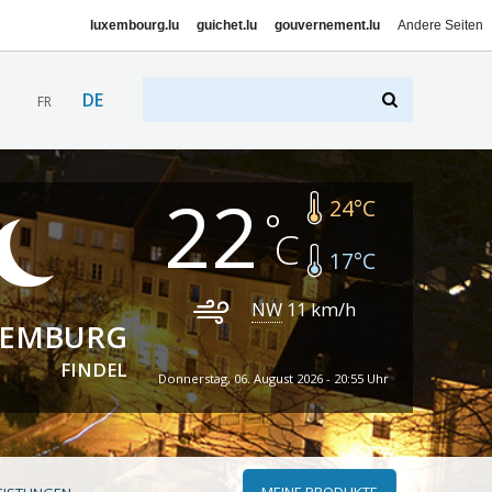
luxembourg.lu
guichet.lu
gouvernement.lu
Andere Seiten
DE
FR
22
24
°C
17
°C
NW
11
km/h
XEMBURG
FINDEL
Donnerstag, 06. August 2026 - 20:55 Uhr
MEINE PRODUKTE