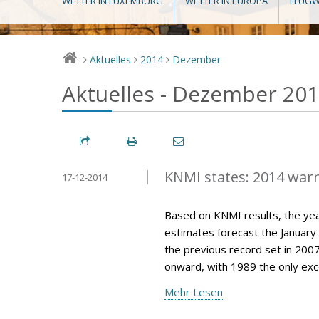
WETTER IN LUXEMBURG
WETTER IN EUROPA
FLUGW
Aktuelles
2014
Dezember
>
>
>
Aktuelles - Dezember 20
KNMI states: 2014 war
17-12-2014
Based on KNMI results, the year
estimates forecast the Januar
the previous record set in 200
onward, with 1989 the only exce
Mehr Lesen