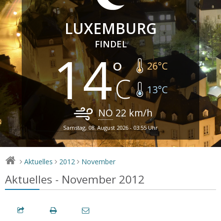
LUXEMBURG
FINDEL
14
26
°C
13
°C
NO
22
km/h
Samstag, 08. August 2026 - 03:55 Uhr
Aktuelles
2012
November
>
>
>
Aktuelles - November 2012