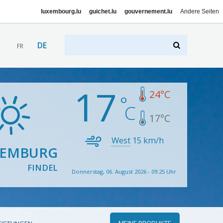
luxembourg.lu
guichet.lu
gouvernement.lu
Andere Seiten
DE
FR
17
24
°C
17
°C
West
15
km/h
XEMBURG
FINDEL
Donnerstag, 06. August 2026 - 09:25 Uhr
MEINE PRODUKTE