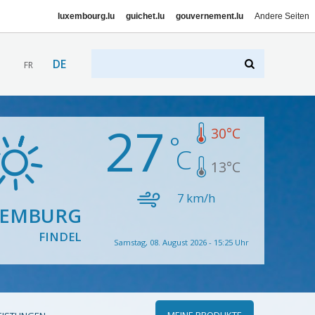
luxembourg.lu
guichet.lu
gouvernement.lu
Andere Seiten
DE
FR
27
30
°C
13
°C
7
km/h
XEMBURG
FINDEL
Samstag, 08. August 2026 - 15:25 Uhr
MEINE PRODUKTE