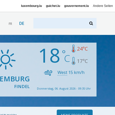
luxembourg.lu
guichet.lu
gouvernement.lu
Andere Seiten
DE
FR
18
24
°C
17
°C
West
15
km/h
XEMBURG
FINDEL
Donnerstag, 06. August 2026 - 09:35 Uhr
MEINE PRODUKTE