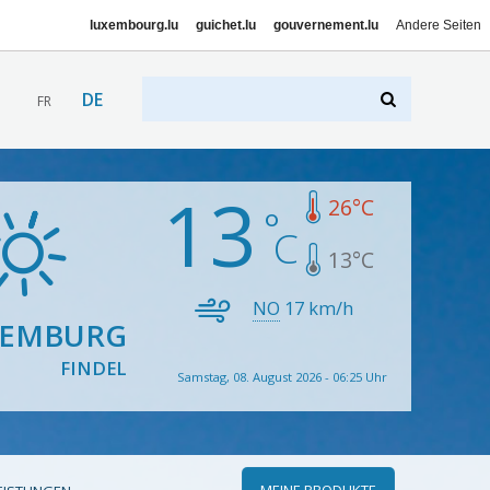
luxembourg.lu
guichet.lu
gouvernement.lu
Andere Seiten
DE
FR
13
26
°C
13
°C
NO
17
km/h
XEMBURG
FINDEL
Samstag, 08. August 2026 - 06:25 Uhr
MEINE PRODUKTE