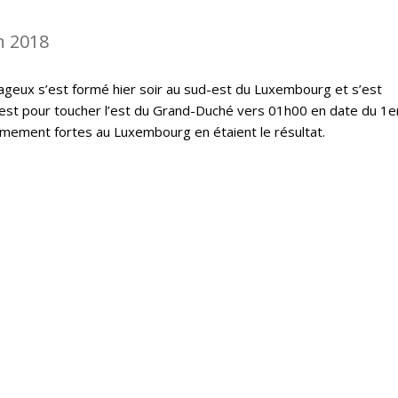
n 2018
geux s’est formé hier soir au sud-est du Luxembourg et s’est
est pour toucher l’est du Grand-Duché vers 01h00 en date du 1er
êmement fortes au Luxembourg en étaient le résultat.