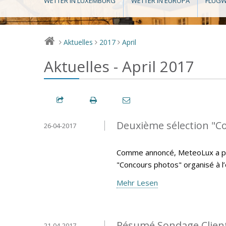
WETTER IN LUXEMBURG
WETTER IN EUROPA
FLUGW
Aktuelles
2017
April
>
>
>
Aktuelles - April 2017
Deuxième sélection "C
26-04-2017
Comme annoncé, MeteoLux a pro
"Concours photos" organisé à l
Mehr Lesen
Résumé Sondage Clien
21-04-2017