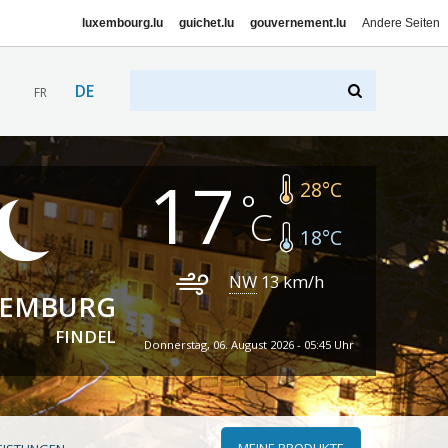
luxembourg.lu
guichet.lu
gouvernement.lu
Andere Seiten
DE
FR
17
28
°C
18
°C
NW
13
km/h
XEMBURG
FINDEL
Donnerstag, 06. August 2026 - 05:45 Uhr
MEINE PRODUKTE