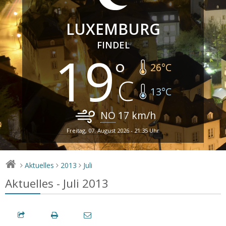
LUXEMBURG
FINDEL
19
26
°C
13
°C
NO
17
km/h
Freitag, 07. August 2026 - 21:35 Uhr
Aktuelles
2013
Juli
>
>
>
Aktuelles - Juli 2013